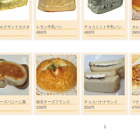
ルクサンドカスタ
レモン牛乳パン
チョコミント牛乳パン
カレ
480円
480円
390
ーズパニーニ風
枝豆チーズフランス
チョコバナナサンド
ツナ
330円
350円
470
1