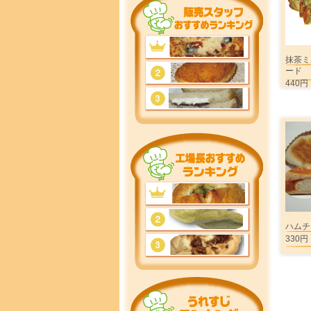
抹茶ミ
ード
440円
ハムチ
330円