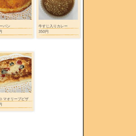
ーパン
牛すじ入りカレー
円
350円
トマオリーブピザ
円