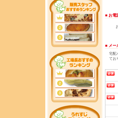
■ お
■ メ
宅配
てお