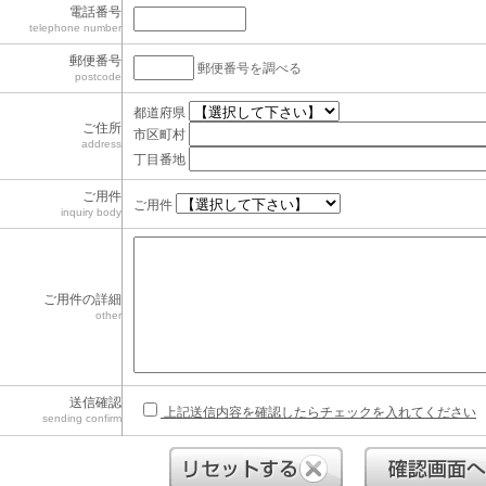
電話番号
telephone number
郵便番号
郵便番号を調べる
postcode
都道府県
ご住所
市区町村
address
丁目番地
ご用件
ご用件
inquiry body
ご用件の詳細
other
送信確認
上記送信内容を確認したらチェックを入れてください
sending confirm